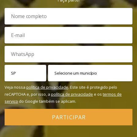
Veja nossa
política de privacidade
. Este site é protegido pelo
reCAPTCHA e, por isso, a
política de privacidade
e os
termos de
serviço
do Google também se aplicam.
PARTICIPAR