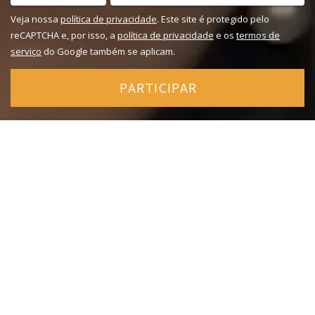
Veja nossa
política de privacidade
. Este site é protegido pelo
reCAPTCHA e, por isso, a
política de privacidade
e os
termos de
serviço
do Google também se aplicam.
PARTICIPAR