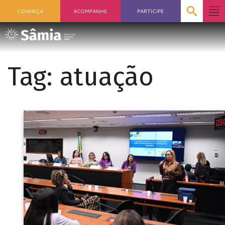
CONHEÇA
ACOMPANHE
PARTICIPE
Tag:
atuação