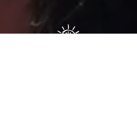
Sâmia Bomfim é deputada federal reeleita em 2022 pelo PSOL
de São Paulo. Mantém uma postura aguerrida em defesa dos
direitos humanos, direitos das mulheres e dos trabalhadores.
Faça parte!