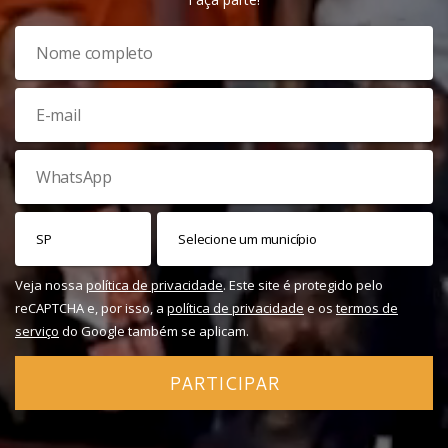
Veja nossa
política de privacidade
. Este site é protegido pelo
reCAPTCHA e, por isso, a
política de privacidade
e os
termos de
serviço
do Google também se aplicam.
PARTICIPAR