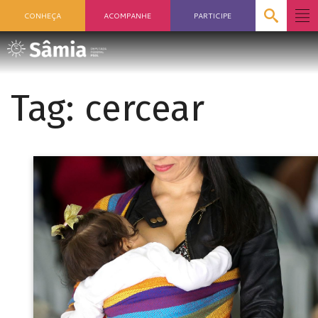
CONHEÇA
ACOMPANHE
PARTICIPE
Tag:
cercear