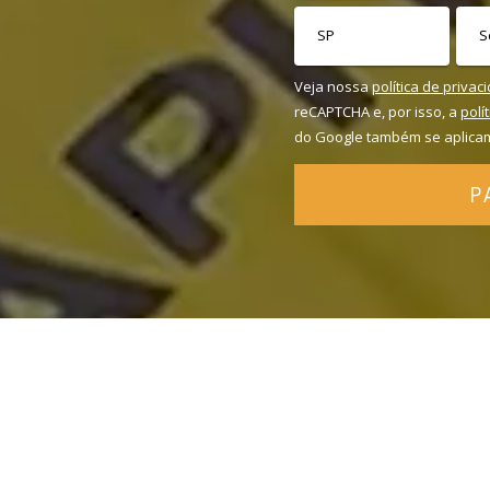
Veja nossa
política de privac
reCAPTCHA e, por isso, a
polí
do Google também se aplica
P