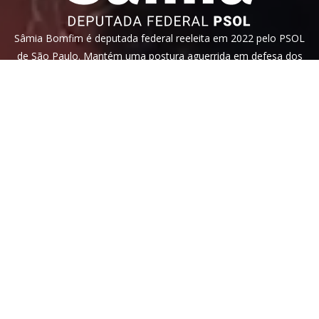
Sâmia Bomfim é deputada federal reeleita em 2022 pelo PSOL
de São Paulo. Mantém uma postura aguerrida em defesa dos
direitos humanos, direitos das mulheres e dos trabalhadores.
Faça parte!
Veja nossa
política de privacidade
. Este site é protegido pelo
reCAPTCHA e, por isso, a
política de privacidade
e os
termos de