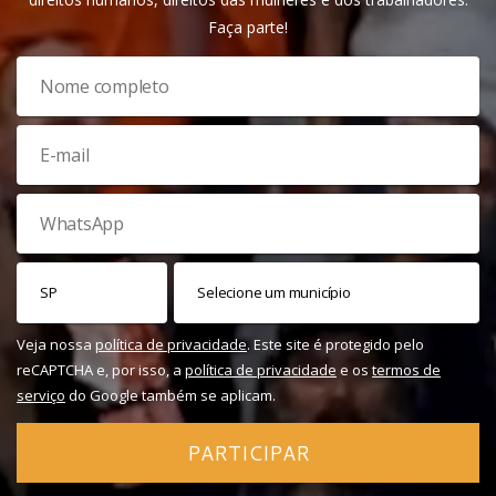
Faça parte!
Veja nossa
política de privacidade
. Este site é protegido pelo
reCAPTCHA e, por isso, a
política de privacidade
e os
termos de
serviço
do Google também se aplicam.
PARTICIPAR