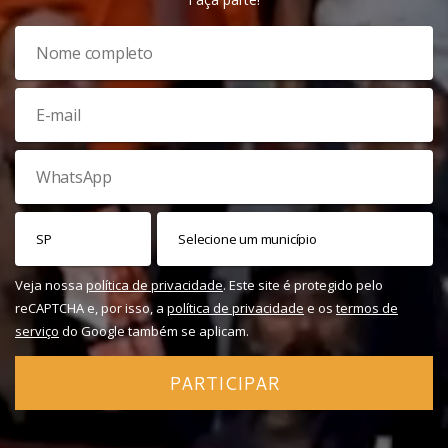
Veja nossa
política de privacidade
. Este site é protegido pelo
reCAPTCHA e, por isso, a
política de privacidade
e os
termos de
serviço
do Google também se aplicam.
PARTICIPAR