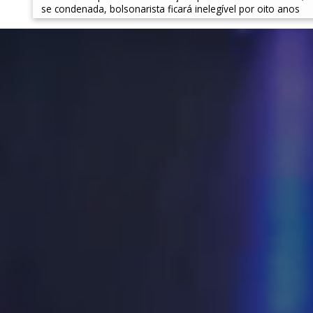
se condenada, bolsonarista ficará inelegível por oito anos