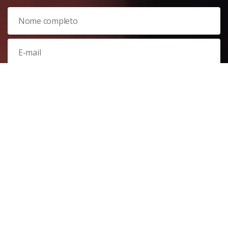
Veja nossa
política de privacidade
. Este site é protegido pelo
reCAPTCHA e, por isso, a
política de privacidade
e os
termos de
serviço
do Google também se aplicam.
PARTICIPAR