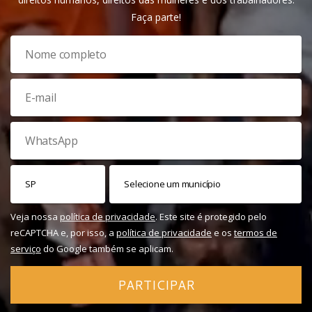
Faça parte!
Veja nossa
política de privacidade
. Este site é protegido pelo
reCAPTCHA e, por isso, a
política de privacidade
e os
termos de
serviço
do Google também se aplicam.
PARTICIPAR