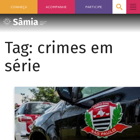
CONHEÇA
ACOMPANHE
PARTICIPE
Tag:
crimes em
série