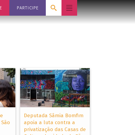
E
PARTICIPE
õe
Deputada Sâmia Bomfim
 São
apoia a luta contra a
privatização das Casas de