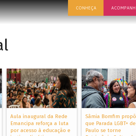
CONHEÇA
ACOMPANH
al
Aula inaugural da Rede
Sâmia Bomfim prop
Emancipa reforça a luta
que Parada LGBT+ de
por acesso à educação e
Paulo se torne