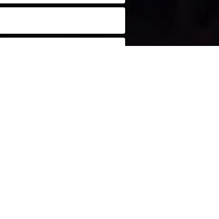
idade
. Este site é protegido pelo
tica de privacidade
e os
termos de serviço
m.
ARTICIPAR