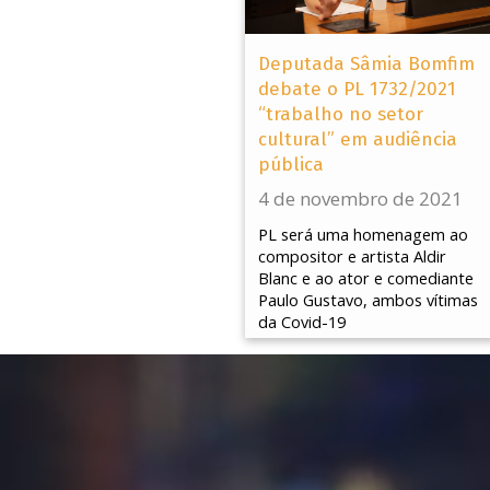
Deputada Sâmia Bomfim
debate o PL 1732/2021
“trabalho no setor
cultural” em audiência
pública
4 de novembro de 2021
PL será uma homenagem ao
compositor e artista Aldir
Blanc e ao ator e comediante
Paulo Gustavo, ambos vítimas
da Covid-19