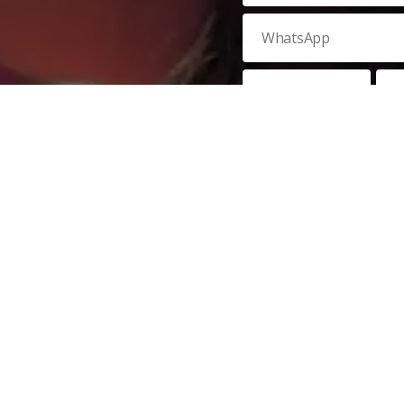
Veja nossa
política de privac
reCAPTCHA e, por isso, a
polí
do Google também se aplica
P