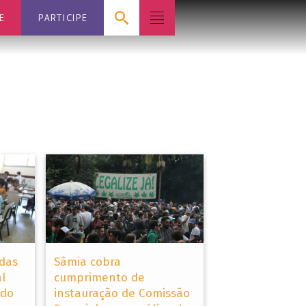
E
PARTICIPE
adas
Sâmia cobra
l
cumprimento de
 do
instauração de Comissão