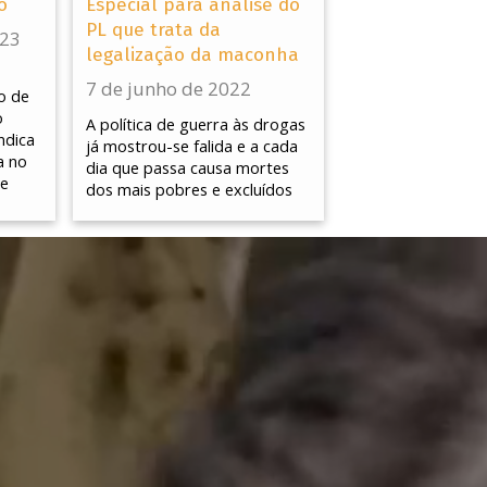
o
Especial para análise do
PL que trata da
023
legalização da maconha
7 de junho de 2022
o de
o
A política de guerra às drogas
ndica
já mostrou-se falida e a cada
a no
dia que passa causa mortes
de
dos mais pobres e excluídos