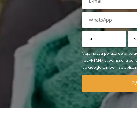
Veja nossa
política de privac
reCAPTCHA e, por isso, a
polí
do Google também se aplica
P