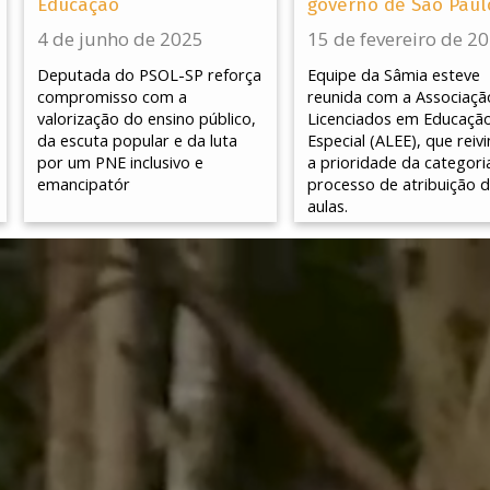
Educação
governo de São Paul
4 de junho de 2025
15 de fevereiro de 2
Deputada do PSOL-SP reforça
Equipe da Sâmia esteve
compromisso com a
reunida com a Associaçã
valorização do ensino público,
Licenciados em Educaçã
da escuta popular e da luta
Especial (ALEE), que reivi
por um PNE inclusivo e
a prioridade da categori
emancipatór
processo de atribuição 
aulas.