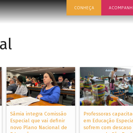
CONHEÇA
ACOMPANH
al
Sâmia integra Comissão
Professoras capacit
Especial que vai definir
em Educação Especia
novo Plano Nacional de
sofrem com descaso