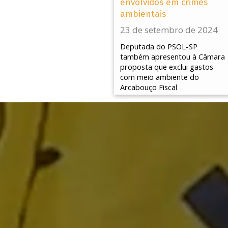
envolvidos em crimes
ambientais
23 de setembro de 2024
Deputada do PSOL-SP
também apresentou à Câmara
proposta que exclui gastos
com meio ambiente do
Arcabouço Fiscal