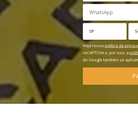
Veja nossa
política de privac
reCAPTCHA e, por isso, a
polí
do Google também se aplica
P