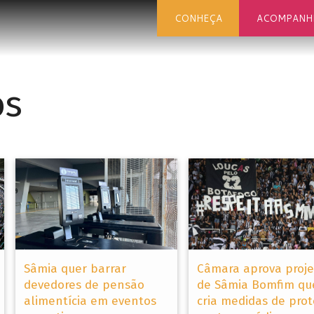
CONHEÇA
ACOMPANH
os
Sâmia quer barrar
Câmara aprova proje
devedores de pensão
de Sâmia Bomfim qu
alimentícia em eventos
cria medidas de pro