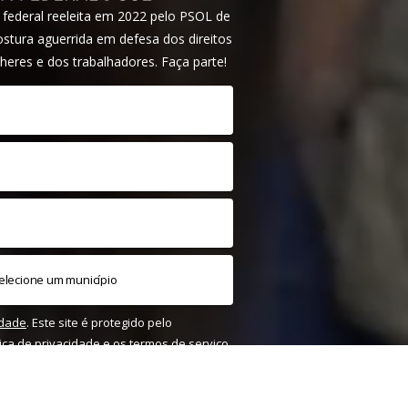
ederal reeleita em 2022 pelo PSOL de
tura aguerrida em defesa dos direitos
heres e dos trabalhadores. Faça parte!
idade
. Este site é protegido pelo
tica de privacidade
e os
termos de serviço
m.