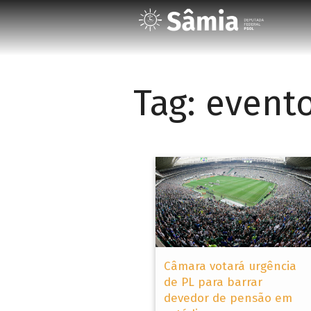
Tag:
event
Câmara votará urgência
de PL para barrar
devedor de pensão em