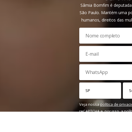
Sâmia Bomfim é deputada f
São Paulo. Mantém uma pos
humanos, direitos das mul
Veja nossa
política de privac
reCAPTCHA e, por isso, a
polí
do Google também se aplica