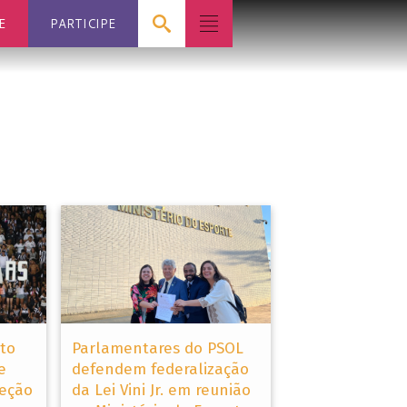
E
PARTICIPE
to
Parlamentares do PSOL
e
defendem federalização
teção
da Lei Vini Jr. em reunião