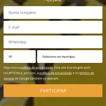
Veja nossa
política de privacidade
. Este site é protegido pelo
reCAPTCHA e, por isso, a
política de privacidade
e os
termos de
serviço
do Google também se aplicam.
PARTICIPAR