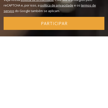
reCAPTCHA e, por isso, a
política de privacidade
e os
termos de
serviço
do Google também se aplicam.
PARTICIPAR