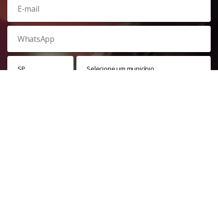
Veja nossa
política de privacidade
. Este site é protegido pelo
reCAPTCHA e, por isso, a
política de privacidade
e os
termos de
serviço
do Google também se aplicam.
PARTICIPAR