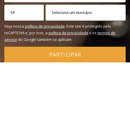
Veja nossa
política de privacidade
. Este site é protegido pelo
reCAPTCHA e, por isso, a
política de privacidade
e os
termos de
serviço
do Google também se aplicam.
PARTICIPAR