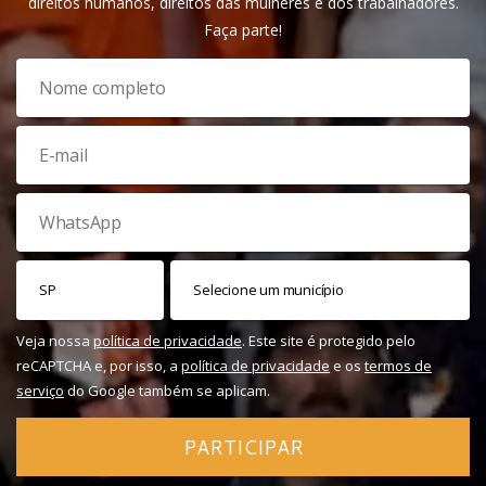
direitos humanos, direitos das mulheres e dos trabalhadores.
Faça parte!
Veja nossa
política de privacidade
. Este site é protegido pelo
reCAPTCHA e, por isso, a
política de privacidade
e os
termos de
serviço
do Google também se aplicam.
PARTICIPAR