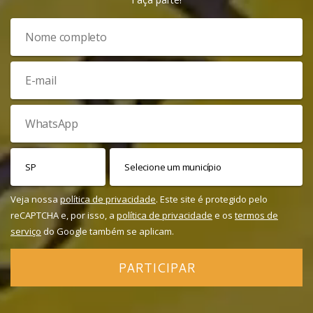
Veja nossa
política de privacidade
. Este site é protegido pelo
reCAPTCHA e, por isso, a
política de privacidade
e os
termos de
serviço
do Google também se aplicam.
PARTICIPAR