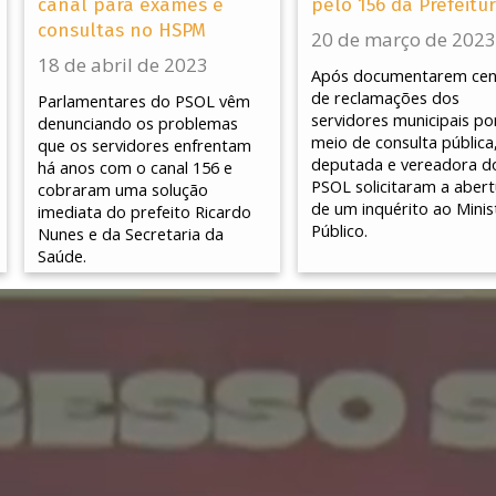
canal para exames e
pelo 156 da Prefeitu
consultas no HSPM
20 de março de 2023
18 de abril de 2023
Após documentarem cen
de reclamações dos
Parlamentares do PSOL vêm
servidores municipais po
denunciando os problemas
meio de consulta pública
que os servidores enfrentam
deputada e vereadora d
há anos com o canal 156 e
PSOL solicitaram a abert
cobraram uma solução
de um inquérito ao Minis
imediata do prefeito Ricardo
Público.
Nunes e da Secretaria da
Saúde.