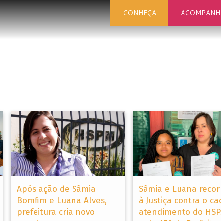
CONHEÇA
ACOMPANH
Após ação de Sâmia
Sâmia e Luana reco
Bomfim e Luana Alves,
à Justiça contra o ca
prefeitura cria novo
atendimento do HS