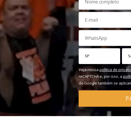
Veja nossa
política de privac
reCAPTCHA e, por isso, a
polí
do Google também se aplica
P