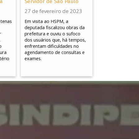
ra
Servidor de São Paulo
27 de fevereiro de 2023
tenas
Em visita ao HSPM, a
deputada fiscalizou obras da
r
prefeitura e ouviu o sufoco
,
dos usuários que, há tempos,
o
enfrentam dificuldades no
ura
agendamento de consultas e
tério
exames.