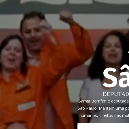
Sâmia Bomfim é deputada f
São Paulo. Mantém uma pos
humanos, direitos das mul