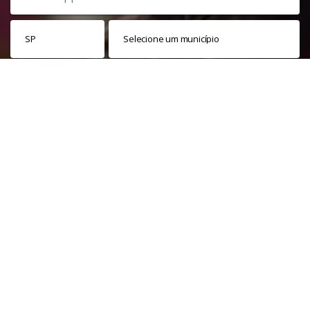
Veja nossa
política de privacidade
. Este site é protegido pelo
reCAPTCHA e, por isso, a
política de privacidade
e os
termos de
serviço
do Google também se aplicam.
PARTICIPAR