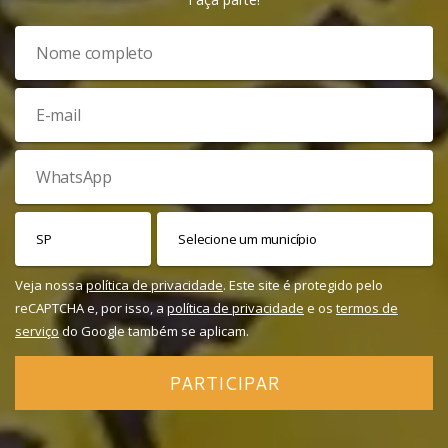
Veja nossa
política de privacidade
. Este site é protegido pelo
reCAPTCHA e, por isso, a
política de privacidade
e os
termos de
serviço
do Google também se aplicam.
PARTICIPAR