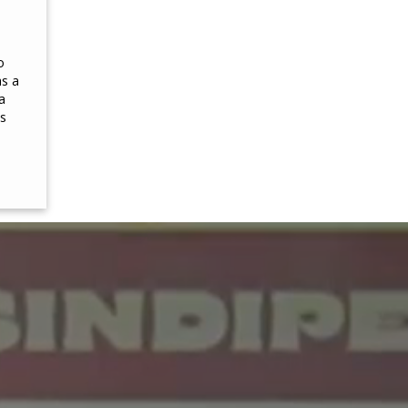
o
s a
a
s