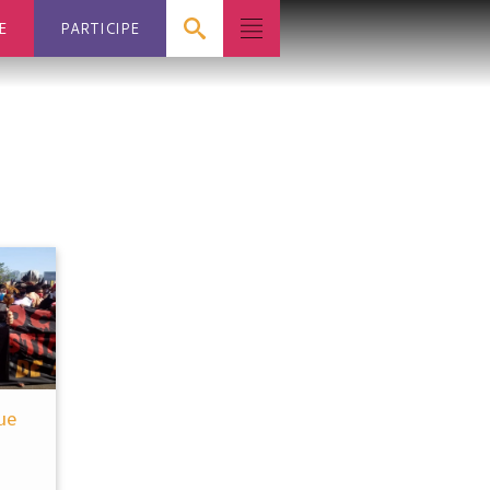
E
PARTICIPE
ue