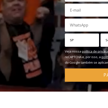
Veja nossa
política de privac
reCAPTCHA e, por isso, a
polí
do Google também se aplica
P