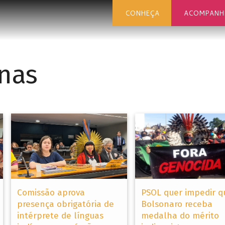
CONHEÇA
ACOMPANH
nas
Comissão aprova
PSOL quer impedir q
presença obrigatória de
Bolsonaro receba
intérprete de línguas
medalha do mérito