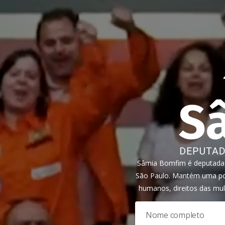
Sâmia Bomfim é deputada f
São Paulo. Mantém uma pos
humanos, direitos das mul