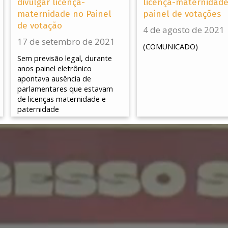
divulgar licença-
licença-maternidad
maternidade no Painel
painel de votações
de votação
4 de agosto de 2021
17 de setembro de 2021
(COMUNICADO)
Sem previsão legal, durante
anos painel eletrônico
apontava ausência de
parlamentares que estavam
de licenças maternidade e
paternidade