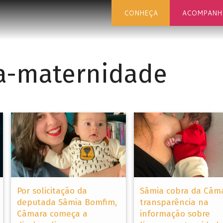
CONHEÇA
ACOMPANH
ça-maternidade
Por solicitação da
Sâmia cobra da Câm
deputada Sâmia Bomfim,
transparência na
Câmara começa a
informação sobre