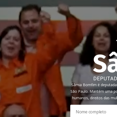
Sâmia Bomfim é deputada f
São Paulo. Mantém uma pos
humanos, direitos das mul