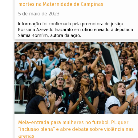
mortes na Maternidade de Campinas
5 de maio de 2023
Informação foi confirmada pela promotora de justiça
Rossana Azevedo Inacarato em ofício enviado à deputada
Sâmia Bomfim, autora da ação.
Meia-entrada para mulheres no futebol: PL quer
“inclusão plena” e abre debate sobre violência nas
arenas