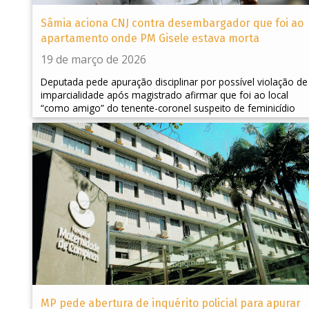
Sâmia aciona CNJ contra desembargador que foi ao
apartamento onde PM Gisele estava morta
19 de março de 2026
Deputada pede apuração disciplinar por possível violação de
imparcialidade após magistrado afirmar que foi ao local
“como amigo” do tenente-coronel suspeito de feminicídio
MP pede abertura de inquérito policial para apurar