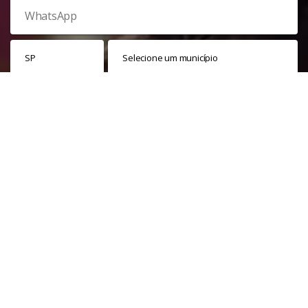
Veja nossa
política de privacidade
. Este site é protegido pelo
reCAPTCHA e, por isso, a
política de privacidade
e os
termos de
serviço
do Google também se aplicam.
PARTICIPAR