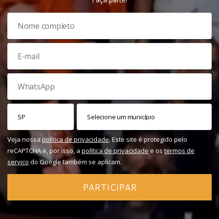
Veja nossa
política de privacidade
. Este site é protegido pelo
reCAPTCHA e, por isso, a
política de privacidade
e os
termos de
serviço
do Google também se aplicam.
PARTICIPAR