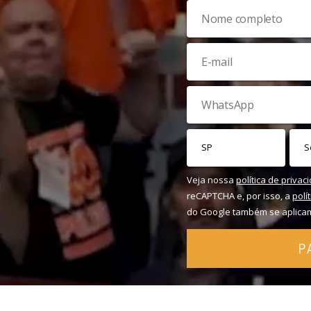
Veja nossa
política de privac
reCAPTCHA e, por isso, a
polí
do Google também se aplica
P