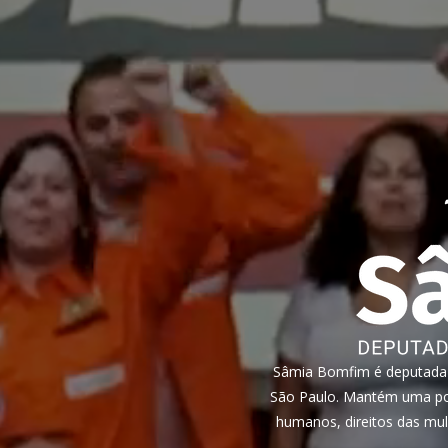
Sâmia Bomfim é deputada f
São Paulo. Mantém uma pos
humanos, direitos das mul