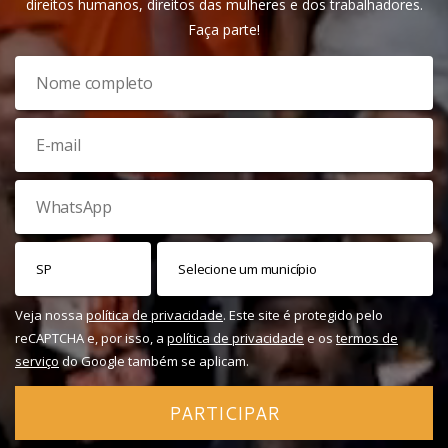
direitos humanos, direitos das mulheres e dos trabalhadores.
Faça parte!
Veja nossa
política de privacidade
. Este site é protegido pelo
reCAPTCHA e, por isso, a
política de privacidade
e os
termos de
serviço
do Google também se aplicam.
PARTICIPAR