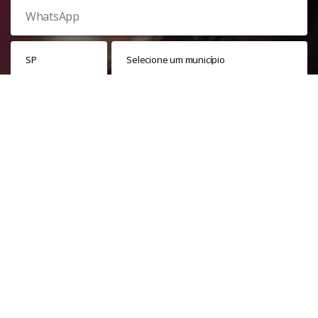
Veja nossa
política de privacidade
. Este site é protegido pelo
reCAPTCHA e, por isso, a
política de privacidade
e os
termos de
serviço
do Google também se aplicam.
PARTICIPAR