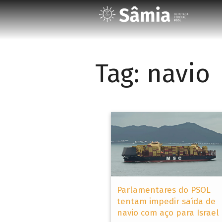
Tag:
navio
Parlamentares do PSOL
tentam impedir saída de
navio com aço para Israel