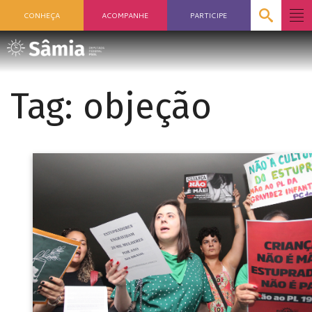
CONHEÇA
ACOMPANHE
PARTICIPE
Tag:
objeção