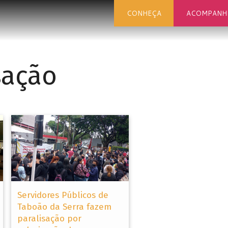
CONHEÇA
ACOMPANH
sação
Servidores Públicos de
Taboão da Serra fazem
paralisação por