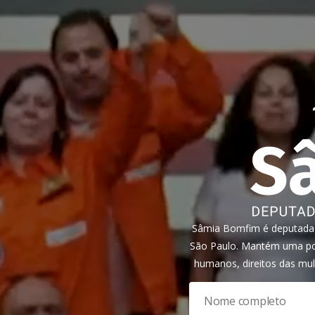
Sâmia Bomfim é deputada f
São Paulo. Mantém uma pos
humanos, direitos das mul