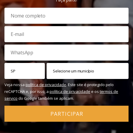
Veja nossa
política de privacidade
. Este site é protegido pelo
reCAPTCHA e, por isso, a
política de privacidade
e os
termos de
serviço
do Google também se aplicam.
PARTICIPAR