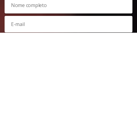
Veja nossa
política de privacidade
. Este site é protegido pelo
reCAPTCHA e, por isso, a
política de privacidade
e os
termos de
serviço
do Google também se aplicam.
PARTICIPAR