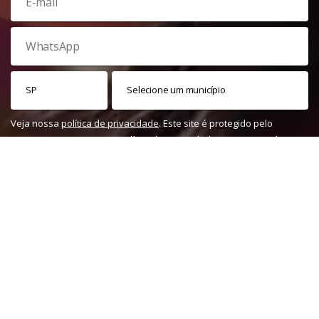
Veja nossa
política de privacidade
. Este site é protegido pelo
reCAPTCHA e, por isso, a
política de privacidade
e os
termos de
serviço
do Google também se aplicam.
PARTICIPAR