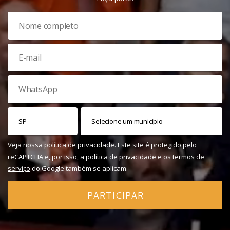
Veja nossa
política de privacidade
. Este site é protegido pelo
reCAPTCHA e, por isso, a
política de privacidade
e os
termos de
serviço
do Google também se aplicam.
PARTICIPAR