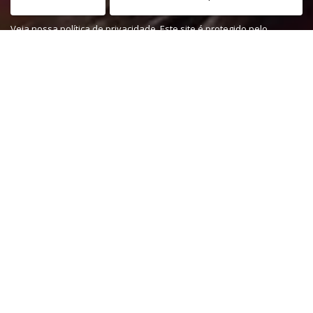
Veja nossa
política de privacidade
. Este site é protegido pelo
reCAPTCHA e, por isso, a
política de privacidade
e os
termos de
serviço
do Google também se aplicam.
PARTICIPAR