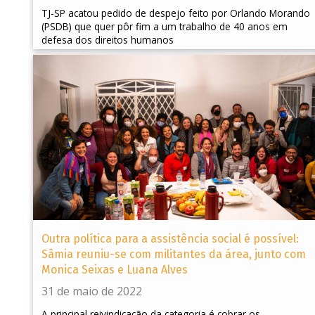
TJ-SP acatou pedido de despejo feito por Orlando Morando
(PSDB) que quer pôr fim a um trabalho de 40 anos em
defesa dos direitos humanos
Outra política para a assistência social é possível:
Sâmia reuniu-se com militantes da área, junto com
Monica Seixas e Luana Alves
31 de maio de 2022
A principal reivindicação da categoria é cobrar os