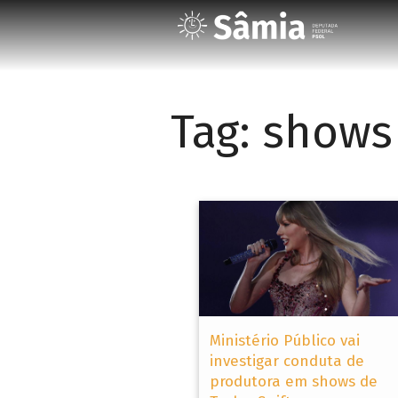
Tag:
shows
Ministério Público vai
investigar conduta de
produtora em shows de