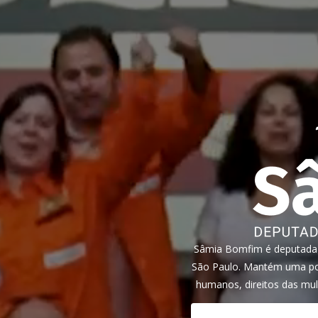
Sâmia Bomfim é deputada f
São Paulo. Mantém uma pos
humanos, direitos das mul