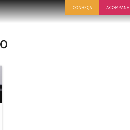
CONHEÇA
ACOMPANH
co