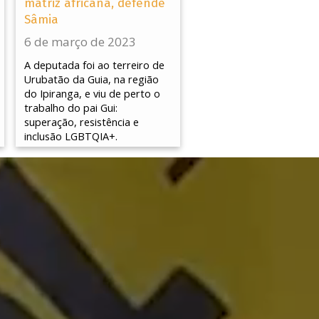
matriz africana, defende
Sâmia
6 de março de 2023
A deputada foi ao terreiro de
Urubatão da Guia, na região
do Ipiranga, e viu de perto o
trabalho do pai Gui:
superação, resistência e
inclusão LGBTQIA+.