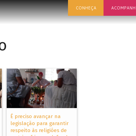
CONHEÇA
ACOMPANH
ro
É preciso avançar na
legislação para garantir
respeito às religiões de