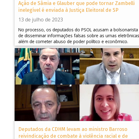
Ação de Sâmia e Glauber que pode tornar Zambelli
inelegível é enviada à Justiça Eleitoral de SP
13 de julho de 2023
No processo, os deputados do PSOL acusam a bolsonarista
de disseminar informações falsas sobre as urnas eletrônicas
além de cometer abuso de poder político e econômico.
Deputados da CDHM levam ao ministro Barroso
reivindicação de combate à violência racial e de