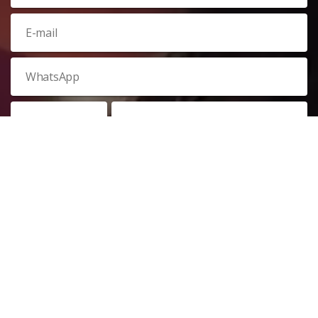
Veja nossa
política de privacidade
. Este site é protegido pelo
reCAPTCHA e, por isso, a
política de privacidade
e os
termos de
serviço
do Google também se aplicam.
PARTICIPAR