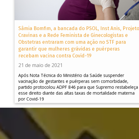
Sâmia Bomfim, a bancada do PSOL, Inst Anis, Projet
Cravinas e a Rede Feminista de Ginecologistas e
Obstetras entraram com uma ação no STF para
garantir que mulheres grávidas e puérperas
recebam vacina contra Covid-19
21 de maio de 2021
Após Nota Técnica do Ministério da Saúde suspender
vacinação de gestantes e puérperas sem comorbidade,
partido protocolou ADPF 846 para que Supremo restabeleça
esse direito diante das altas taxas de mortalidade materna
por Covid-19