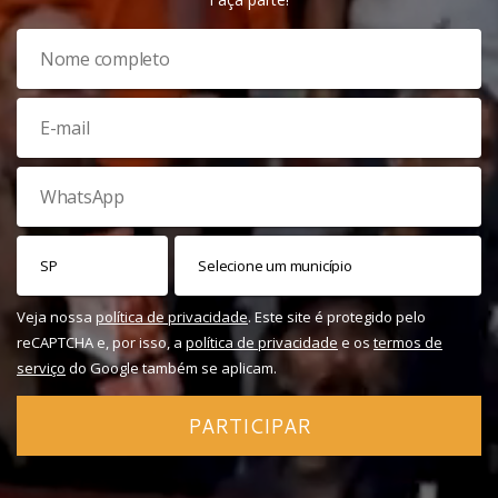
Veja nossa
política de privacidade
. Este site é protegido pelo
reCAPTCHA e, por isso, a
política de privacidade
e os
termos de
serviço
do Google também se aplicam.
PARTICIPAR