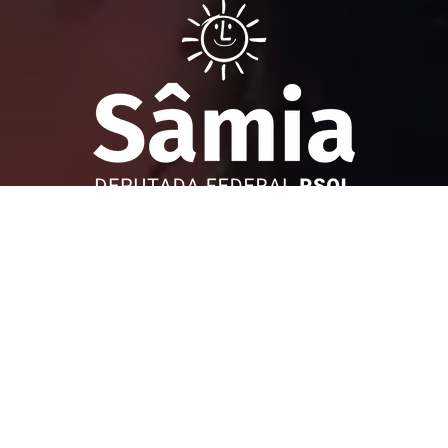
Sâmia Bomfim é deputada federal reeleita em 2022 pelo PSOL
de São Paulo. Mantém uma postura aguerrida em defesa dos
direitos humanos, direitos das mulheres e dos trabalhadores.
Faça parte!