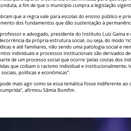
conduta, a fim de que o município cumpra a legislação vigent
ram que a regra vale para escolas do ensino público e priv
cimento dos fundamentos que dão sustentação à permanênci
, professor e advogado, presidente do Instituto Luiz Gama e
ecorrência da própria estrutura social, ou seja, do modo ‘n
rídicas e até familiares, não sendo uma patologia social e ne
tos individuais e processos institucionais são derivados d
parte de um processo social que ocorre ‘pelas costas dos ind
idas que coíbam o racismo individual e institucionalmente, t
ociais, políticas e econômicas”.
ode mais agir como se essa temática fosse indiferente ao c
ja cumprida”, afirmou Sâmia Bomfim.