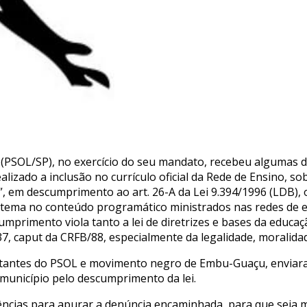
(PSOL/SP), no exercício do seu mandato, recebeu algumas d
izado a inclusão no currículo oficial da Rede de Ensino, sob
”, em descumprimento ao art. 26-A da Lei 9.394/1996 (LDB), 
o tema no conteúdo programático ministrados nas redes de en
mprimento viola tanto a lei de diretrizes e bases da educa
 37, caput da CRFB/88, especialmente da legalidade, moralidade
ilitantes do PSOL e movimento negro de Embu-Guaçu, envia
município pelo descumprimento da lei.
gências para apurar a denúncia encaminhada, para que seja mo