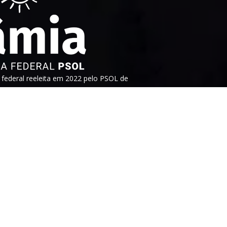
ederal reeleita em 2022 pelo PSOL de
tura aguerrida em defesa dos direitos
heres e dos trabalhadores. Faça parte!