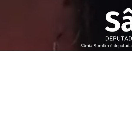
Sâmia Bomfim é deputada f
São Paulo. Mantém uma pos
humanos, direitos das mul