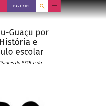
E
PARTICIPE
bu-Guaçu por
História e
culo escolar
litantes do PSOL e do