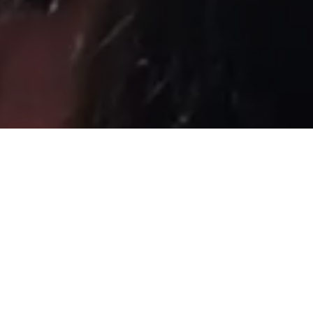
Sâmia Bomfim é deputada federal reeleita em 2022 pelo PSOL